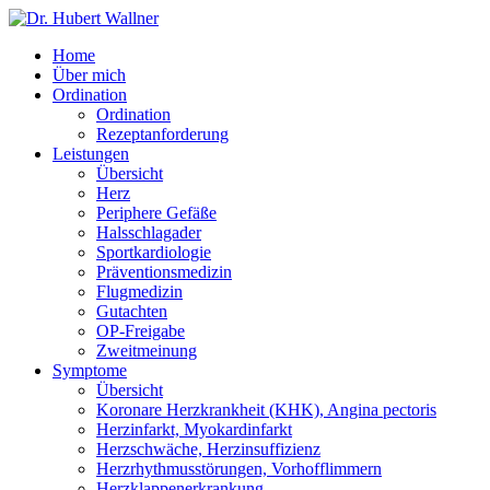
Home
Über mich
Ordination
Ordination
Rezept­­anforderung
Leistungen
Übersicht
Herz
Periphere Gefäße
Hals­schlag­ader
Sport­kardiologie
Präventions­­medizin
Flug­medizin
Gutachten
OP-Freigabe
Zweit­meinung
Symptome
Übersicht
Koronare Herz­krank­heit (KHK), Angina pectoris
Herz­in­farkt, Myokardi­nfarkt
Herz­schwäche, Herz­insuffizienz
Herz­rhyth­mus­störungen, Vor­hof­flim­mern
Herz­klappen­erkrankung