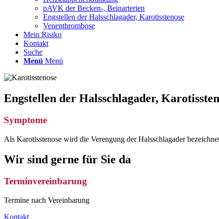
pAVK der Becken-, Beinarterien
Eng­stellen der Hals­schlag­ader, Karotis­stenose
Venen­throm­bose
Mein Risiko
Kontakt
Suche
Menü
Menü
Engstellen der Halsschlagader, Karotisste
Symptome
Als Karotisstenose wird die Verengung der Halsschlagader bezeichnet.
Wir sind gerne für Sie da
Terminvereinbarung
Termine nach Vereinbarung
Kontakt