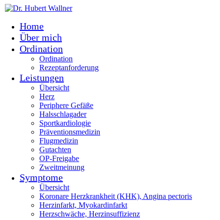
Home
Über mich
Ordination
Ordination
Rezept­­anforderung
Leistungen
Übersicht
Herz
Periphere Gefäße
Hals­schlag­ader
Sport­kardiologie
Präventions­­medizin
Flug­medizin
Gutachten
OP-Freigabe
Zweit­meinung
Symptome
Übersicht
Koronare Herz­krank­heit (KHK), Angina pectoris
Herz­in­farkt, Myokardi­nfarkt
Herz­schwäche, Herz­insuffizienz