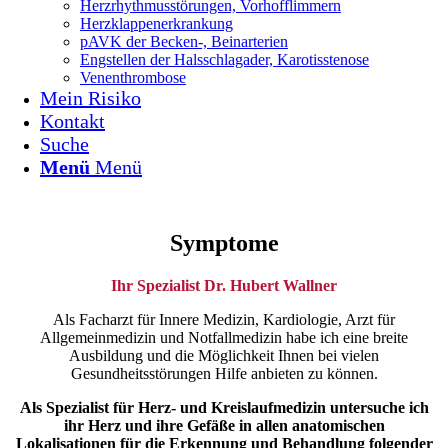
Herz­rhyth­mus­störungen, Vor­hof­flim­mern
Herz­klappen­erkrankung
pAVK der Becken-, Beinarterien
Eng­stellen der Hals­schlag­ader, Karotis­stenose
Venen­throm­bose
Mein Risiko
Kontakt
Suche
Menü
Menü
Symptome
Ihr Spezialist Dr. Hubert Wallner
Als Facharzt für Innere Medizin, Kardiologie, Arzt für
Allgemeinmedizin und Notfallmedizin habe ich eine breite
Ausbildung und die Möglichkeit Ihnen bei vielen
Gesundheitsstörungen Hilfe anbieten zu können.
Als Spezialist für Herz- und Kreislaufmedizin untersuche ich
ihr Herz und ihre Gefäße in allen anatomischen
Lokalisationen für die Erkennung und Behandlung folgender