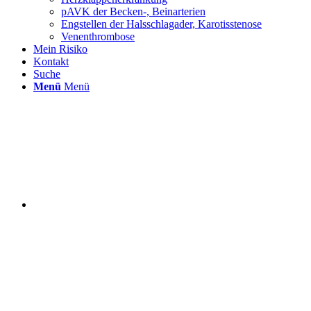
pAVK der Becken-, Beinarterien
Eng­stellen der Hals­schlag­ader, Karotis­stenose
Venen­throm­bose
Mein Risiko
Kontakt
Suche
Menü
Menü