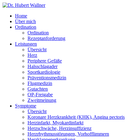
Home
Über mich
Ordination
Ordination
Rezept­­anforderung
Leistungen
Übersicht
Herz
Periphere Gefäße
Hals­schlag­ader
Sport­kardiologie
Präventions­­medizin
Flug­medizin
Gutachten
OP-Freigabe
Zweit­meinung
Symptome
Übersicht
Koronare Herz­krank­heit (KHK), Angina pectoris
Herz­in­farkt, Myokardi­nfarkt
Herz­schwäche, Herz­insuffizienz
Herz­rhyth­mus­störungen, Vor­hof­flim­mern
Herz­klappen­erkrankung